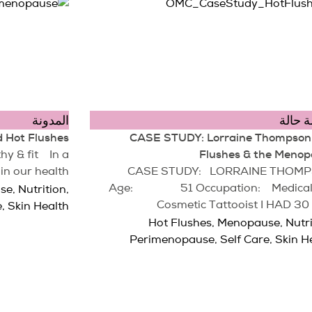
 حالة
المدونة
d Hot Flushes
CASE STUDY: Lorraine Thompson,
Flushes & the Meno
hy & fit In a
in our health,
CASE STUDY: LORRAINE THOM
Age: 51 Occupation: Medical
se
,
Nutrition
,
Cosmetic Tattooist I HAD 3
e
,
Skin Health
Hot Flushes
,
Menopause
,
Nutr
Perimenopause
,
Self Care
,
Skin H