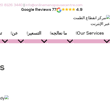
Ski
|
20 8126 3440
info@onlinemenopausecentre.com
t
77 Google Reviews
★★★★
4.9
conten
Our Services
ما نعالجه
التسعير
عن
ت
Searc
s