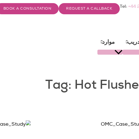
Tel:
+44 
BOOK A CONSULTATION
REQUEST A CALLBACK
دريب
موارد
Tag: Hot Flushe