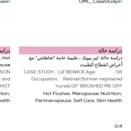
دراسة حالة
دراسة
دراسة حالة: ليز بيويك ، طبيبة عامة "تجاهلتني" مع
 Hot
أعراض انقطاع الطمث
pause
PSON
CASE STUDY: LIZ BEWICK Age: 56
 and
Occupation: Retired (former registered
0 HOT
nurse) GP ‘BRUSHED ME OFF’
ition
,
Hot Flushes
,
Menopause
,
Nutrition
,
ealth
Perimenopause
,
Self Care
,
Skin Health