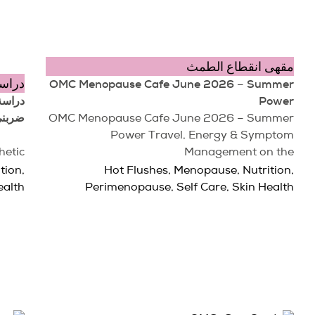
مقهى انقطاع الطمث
دراسة
OMC Menopause Cafe June 2026 – Summer
Power
ضربني
OMC Menopause Cafe June 2026 – Summer
Age:
Power Travel, Energy & Symptom
etic
Management on the
ition
,
Hot Flushes
,
Menopause
,
Nutrition
,
ealth
Perimenopause
,
Self Care
,
Skin Health